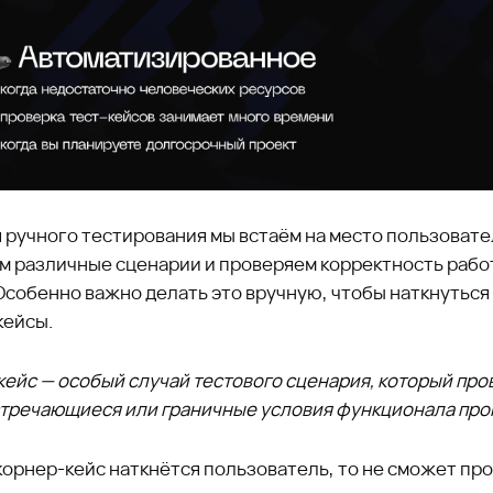
 ручного тестирования мы встаём на место пользовате
м различные сценарии и проверяем корректность рабо
Особенно важно делать это вручную, чтобы наткнуться
кейсы.
кейс — особый случай тестового сценария, который про
стречающиеся или граничные условия функционала про
корнер-кейс наткнётся пользователь, то не сможет пр