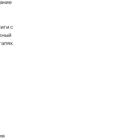
вание
иги с
ажный
талях.
ия