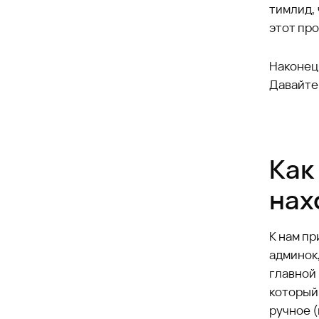
тимлид, 
этот про
Наконец,
Давайте
Как
нах
К нам пр
админок
главной
который
ручное 