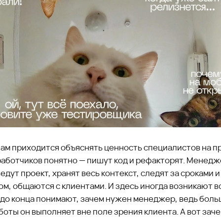
нам приходится объяснять ценность специалистов на п
работчиков понятно — пишут код и рефакторят. Менед
едут проект, хранят весь контекст, следят за сроками и
м, общаются с клиентами. И здесь иногда возникают 
е до конца понимают, зачем нужен менеджер, ведь бол
боты он выполняет вне поле зрения клиента. А вот заче