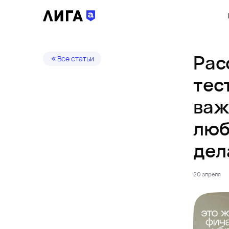
Рас
Все статьи
тес
важ
люб
дел
20 апреля