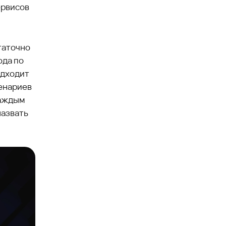
ервисов
таточно
ода по
одходит
ценариев
каждым
назвать