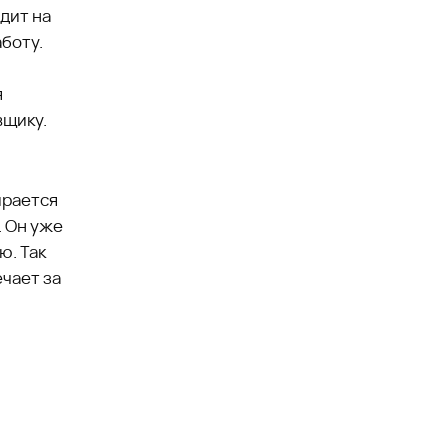
дит на
боту.
я
вщику.
ирается
. Он уже
ю. Так
чает за