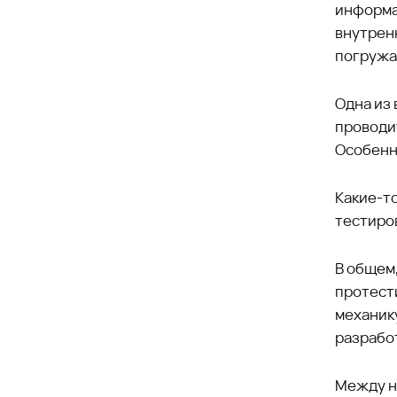
информа
внутрен
погружа
Одна из 
проводит
Особенно
Какие-т
тестиров
В общем
протести
механик
разработ
Между н