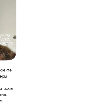
роекте.
жеры
вопросы
ьшую
м,