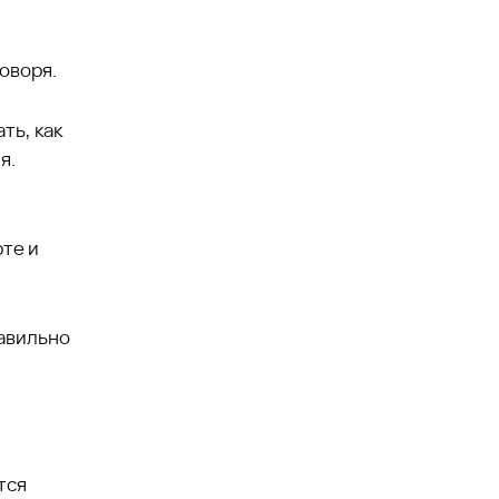
оворя.
ть, как
я.
те и
равильно
тся