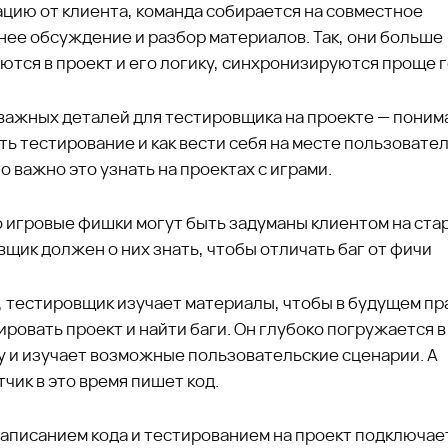
цию от клиента, команда собирается на совместное
нее обсуждение и разбор материалов. Так, они больше
ются в проект и его логику, синхронизируются проще г
важных деталей для тестировщика на проекте — понима
ь тестирование и как вести себя на месте пользовател
 важно это узнать на проектах с играми.
о игровые фишки могут быть задуманы клиентом на стар
щик должен о них знать, чтобы отличать баг от фичи
, тестировщик изучает материалы, чтобы в будущем п
ровать проект и найти баги. Он глубоко погружается в
у и изучает возможные пользовательские сценарии. А
чик в это время пишет код.
аписанием кода и тестированием на проект подключае