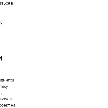
аться в
у.
и
ндингов,
льку
т,
льзуем
роект на