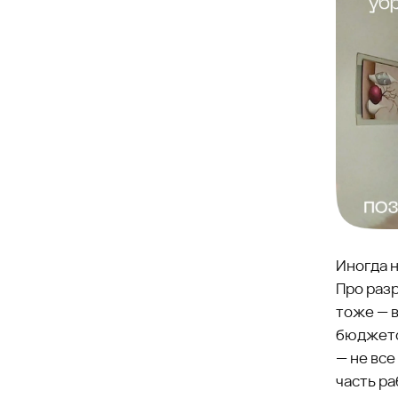
Иногда 
Про раз
тоже — в
бюджето
— не вс
часть ра