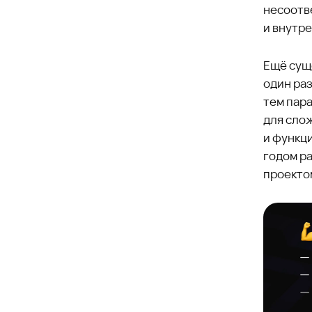
несоотв
и внутре
Ещё сущ
один раз
тем пар
для сло
и функц
годом р
проекто