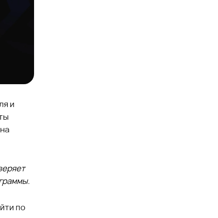
ля и
ты
 на
веряет
граммы.
ойти по