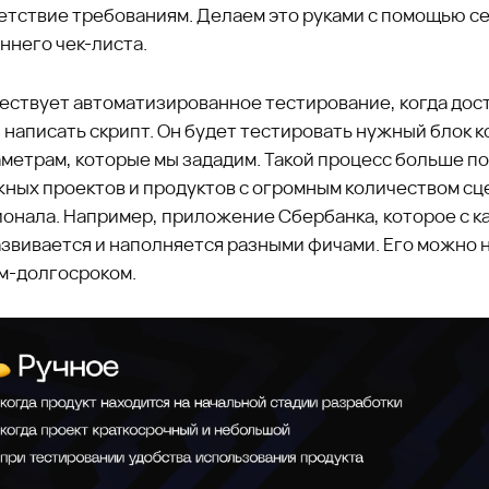
етствие требованиям. Делаем это руками с помощью с
ннего чек-листа.
ествует автоматизированное тестирование, когда дос
 написать скрипт. Он будет тестировать нужный блок к
аметрам, которые мы зададим. Такой процесс больше п
жных проектов и продуктов с огромным количеством с
ионала. Например, приложение Сбербанка, которое с 
азвивается и наполняется разными фичами. Его можно 
м-долгосроком.