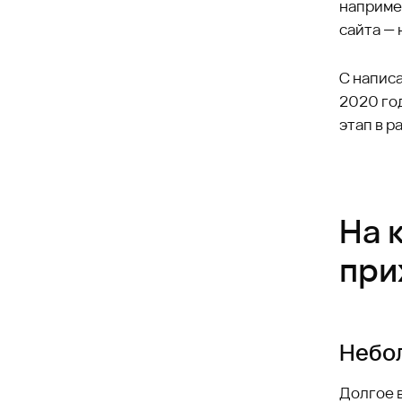
например
сайта — 
С написа
2020 го
этап в р
На 
при
Небол
Долгое в