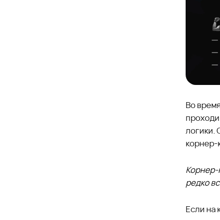
Во время
проходи
логики. 
корнер-
Корнер-
редко в
Если на 