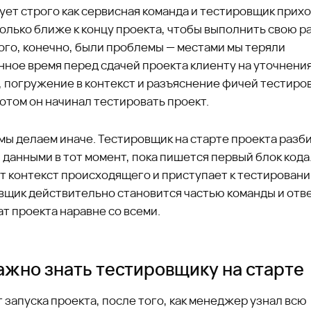
ует строго как сервисная команда и тестировщик прихо
олько ближе к концу проекта, чтобы выполнить свою ра
ого, конечно, были проблемы — местами мы теряли
нное время перед сдачей проекта клиенту на уточнени
, погружение в контекст и разъяснение фичей тестиро
отом он начинал тестировать проект.
мы делаем иначе. Тестировщик на старте проекта разб
 данными в тот момент, пока пишется первый блок кода
т контекст происходящего и приступает к тестировани
вщик действительно становится частью команды и отве
т проекта наравне со всеми.
ажно знать тестировщику на старте
 запуска проекта, после того, как менеджер узнал всю