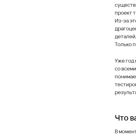
существ
проект т
Из-за эт
драгоце
деталей
Только п
Уже год 
со всеми
понимае
тестиро
результа
Что в
В момент