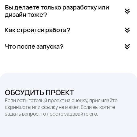
Вы делаете только разработку или
С короткого брифа и созвона: фиксируем задачи,
дизайн тоже?
ограничения и ожидаемый результат.
И то, и другое. Можем подключиться на любом этапе.
Как строится работа?
Идём по этапам: проработка задачи → дизайн →
Что после запуска?
разработка → тестирование → запуск. На каждом
этапе регулярно синхронизируемся.
Мы продолжаем поддержку, развитие и делаем
доработки под рост проекта.
ОБСУДИТЬ ПРОЕКТ
Если есть готовый проект на оценку, присылайте
скриншоты или ссылку на макет. Если вы хотите
задать вопрос, то просто задавайте его.