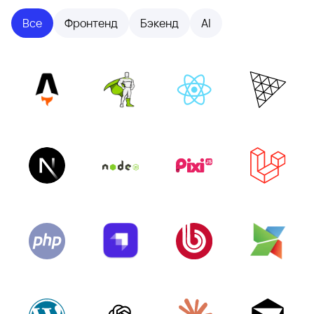
Все
Фронтенд
Бэкенд
AI