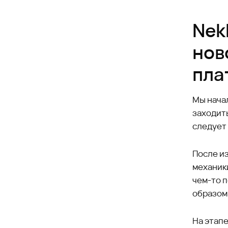
Nek
нов
пла
Мы начал
заходить
следует 
После из
механики
чем-то 
образом,
На этапе