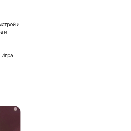
ыстрой и
в и
.
. Игра