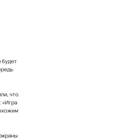
е будет
ередь
ли, что
: «Игра
похожим
 экраны