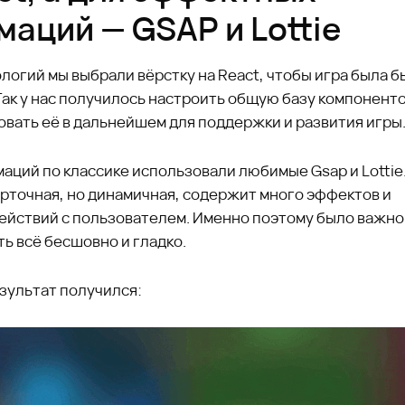
маций — GSAP и Lottie
логий мы выбрали вёрстку на React, чтобы игра была б
Так у нас получилось настроить общую базу компоненто
овать её в дальнейшем для поддержки и развития игры
аций по классике использовали любимые Gsap и Lottie
арточная, но динамичная, содержит много эффектов и
ействий с пользователем. Именно поэтому было важно
ь всё бесшовно и гладко.
зультат получился: