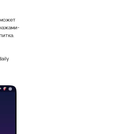
е может
онажами-
питка.
aily