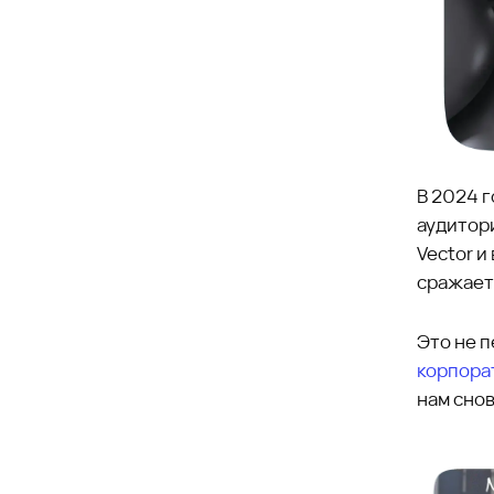
В 2024 г
аудитори
Vector и
сражаете
Это не 
корпора
нам снов