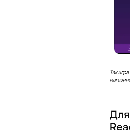
Так игра
магазино
Для
Rea