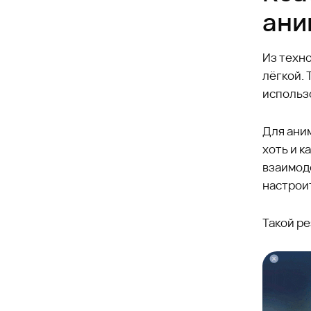
ани
Из техно
лёгкой. 
использ
Для аним
хоть и к
взаимод
настроит
Такой ре