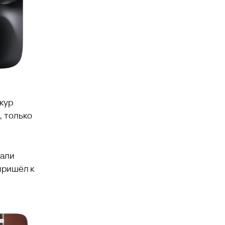
ркур
, только
лали
пришёл к