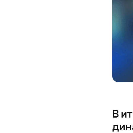
В и
дин