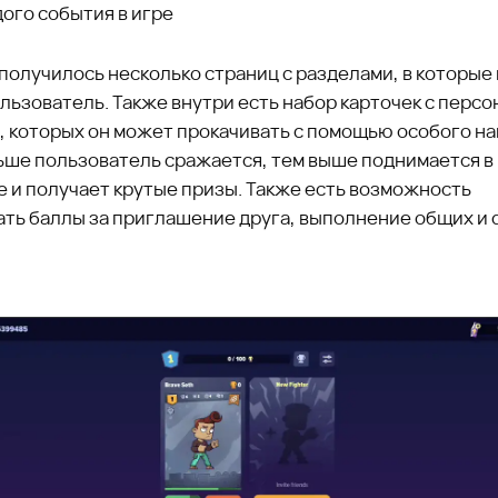
ого события в игре
 получилось несколько страниц с разделами, в которы
льзователь. Также внутри есть набор карточек с перс
, которых он может прокачивать с помощью особого на
ьше пользователь сражается, тем выше поднимается в
е и получает крутые призы. Также есть возможность
ть баллы за приглашение друга, выполнение общих и d
.