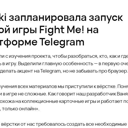
ki запланировала запуск
ой игры Fight Me! на
тформе Telegram
и с изучения проекта, чтобы разобраться, кто, как и гд
 в игру. Выделили главную особенность — в первую оч
делать акцент на Telegram, но не забывать про браузер.
учения всех материалов мы приступили к вёрстке. Поня
 в игре не сложные. Как говорит наш разработчик Ваня
похожа на коллекционные карточные игры и работает 
 только онлайн».
 вёрстки от нас требовалось создать все необходимые