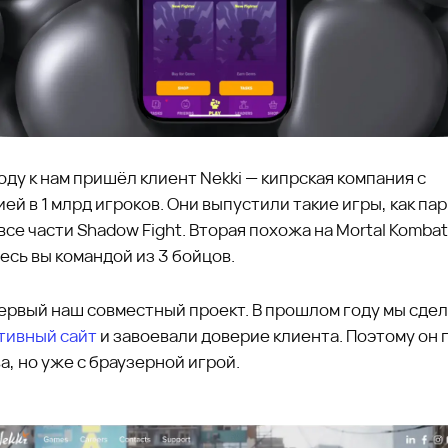
оду к нам пришёл клиент Nekki — кипрская компания с
ей в 1 млрд игроков. Они выпустили такие игры, как па
 все части Shadow Fight. Вторая похожа на Mortal Kombat
сь вы командой из 3 бойцов.
первый наш совместный проект. В прошлом году мы сде
тивный сайт
и завоевали доверие клиента. Поэтому он 
а, но уже с браузерной игрой.