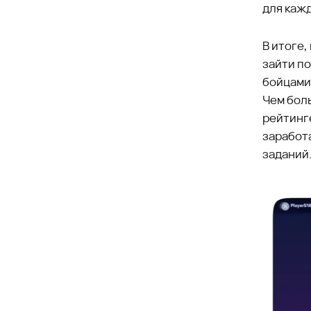
для кажд
В итоге,
зайти по
бойцами
Чем бол
рейтинг
заработа
заданий