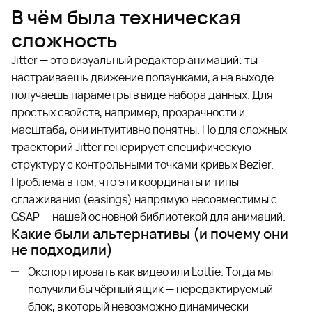
В чём была техническая
сложность
Jitter — это визуальный редактор анимаций: ты
настраиваешь движение ползунками, а на выходе
получаешь параметры в виде набора данных. Для
простых свойств, например, прозрачности и
масштаба, они интуитивно понятны. Но для сложных
траекторий Jitter генерирует специфическую
структуру с контрольными точками кривых Bezier.
Проблема в том, что эти координаты и типы
сглаживания (easings) напрямую несовместимы с
GSAP — нашей основной библиотекой для анимаций.
Какие были альтернативы (и почему они
не подходили)
Экспортировать как видео или Lottie. Тогда мы
получили бы чёрный ящик — нередактируемый
блок, в который невозможно динамически