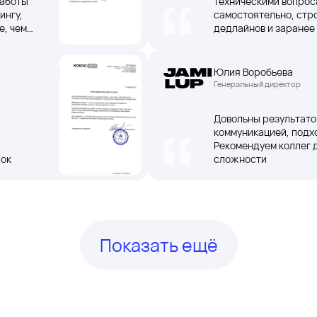
работы
техническими вопрос
ингу,
самостоятельно, стр
е, чем
дедлайнов и заране
изменениях по смете
Юлия Воробьева
Генеральный директор
Довольны результато
коммуникацией, подх
Рекомендуем коллег 
рок
сложности
Показать ещё