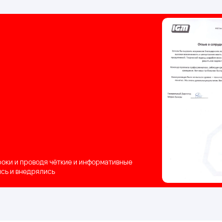
оки и проводя чёткие и информативные
сь и внедрялись