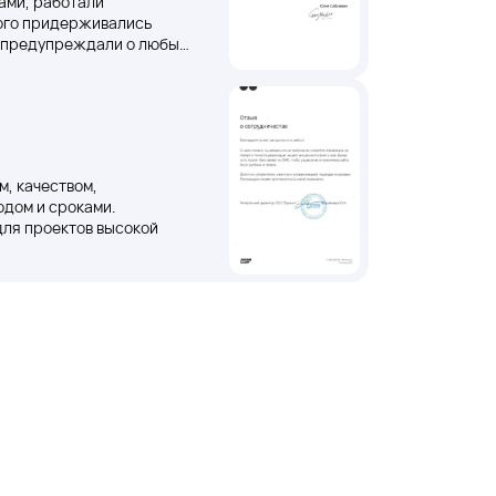
ами, работали
ого придерживались
е предупреждали о любых
 и времени
м, качеством,
одом и сроками.
для проектов высокой