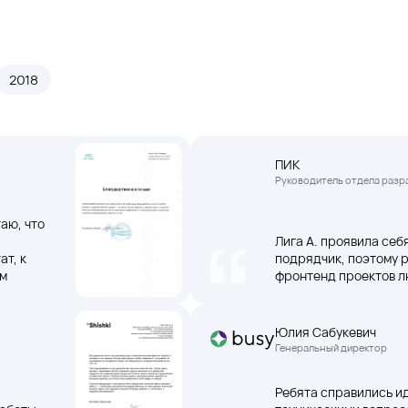
2018
ПИК
Руководитель отдела разр
аю, что
Лига А. проявила се
ат, к
подрядчик, поэтому 
ом
фронтенд проектов л
Юлия Сабукевич
Генеральный директор
Ребята справились и