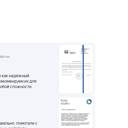
аботки
бя как надёжный
рекомендуем их для
юбой сложности.
деально: помогали с